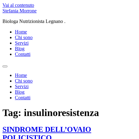
Vai al contenuto
Stefania Morrone
Biologa Nutrizionista Legnano .
Home
Chi sono
Servizi
Blog
Contatti
Home
Chi sono
Servizi
Blog
Contatti
Tag:
insulinoresistenza
SINDROME DELL’OVAIO
POLICISTICO