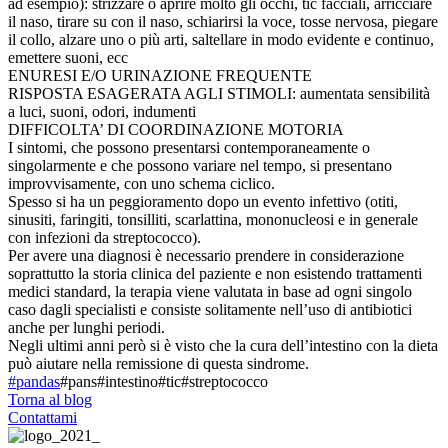
ad esempio): strizzare o aprire molto gli occhi, tic facciali, arricciare
il naso, tirare su con il naso, schiarirsi la voce, tosse nervosa, piegare
il collo, alzare uno o più arti, saltellare in modo evidente e continuo,
emettere suoni, ecc
ENURESI E/O URINAZIONE FREQUENTE
RISPOSTA ESAGERATA AGLI STIMOLI: aumentata sensibilità
a luci, suoni, odori, indumenti
DIFFICOLTA’ DI COORDINAZIONE MOTORIA
I sintomi, che possono presentarsi contemporaneamente o
singolarmente e che possono variare nel tempo, si presentano
improvvisamente, con uno schema ciclico.
Spesso si ha un peggioramento dopo un evento infettivo (otiti,
sinusiti, faringiti, tonsilliti, scarlattina, mononucleosi e in generale
con infezioni da streptococco).
Per avere una diagnosi è necessario prendere in considerazione
soprattutto la storia clinica del paziente e non esistendo trattamenti
medici standard, la terapia viene valutata in base ad ogni singolo
caso dagli specialisti e consiste solitamente nell’uso di antibiotici
anche per lunghi periodi.
Negli ultimi anni però si è visto che la cura dell’intestino con la dieta
può aiutare nella remissione di questa sindrome.
#pandas
#pans#intestino#tic#streptococco
Torna al blog
Contattami