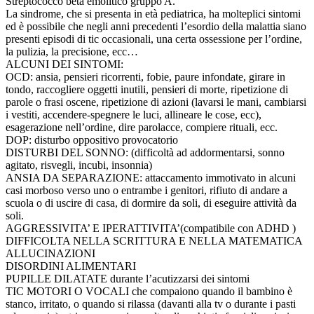
Streptococco beta emolitico gruppo A.
La sindrome, che si presenta in età pediatrica, ha molteplici sintomi
ed è possibile che negli anni precedenti l’esordio della malattia siano
presenti episodi di tic occasionali, una certa ossessione per l’ordine,
la pulizia, la precisione, ecc…
ALCUNI DEI SINTOMI:
OCD: ansia, pensieri ricorrenti, fobie, paure infondate, girare in
tondo, raccogliere oggetti inutili, pensieri di morte, ripetizione di
parole o frasi oscene, ripetizione di azioni (lavarsi le mani, cambiarsi
i vestiti, accendere-spegnere le luci, allineare le cose, ecc),
esagerazione nell’ordine, dire parolacce, compiere rituali, ecc.
DOP: disturbo oppositivo provocatorio
DISTURBI DEL SONNO: (difficoltà ad addormentarsi, sonno
agitato, risvegli, incubi, insonnia)
ANSIA DA SEPARAZIONE: attaccamento immotivato in alcuni
casi morboso verso uno o entrambe i genitori, rifiuto di andare a
scuola o di uscire di casa, di dormire da soli, di eseguire attività da
soli.
AGGRESSIVITA’ E IPERATTIVITA’(compatibile con ADHD )
DIFFICOLTA NELLA SCRITTURA E NELLA MATEMATICA
ALLUCINAZIONI
DISORDINI ALIMENTARI
PUPILLE DILATATE durante l’acutizzarsi dei sintomi
TIC MOTORI O VOCALI che compaiono quando il bambino è
stanco, irritato, o quando si rilassa (davanti alla tv o durante i pasti