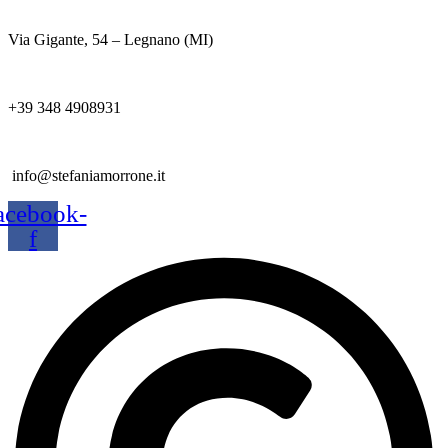
Via Gigante, 54 – Legnano (MI)
+39 348 4908931
info@stefaniamorrone.it
acebook-
f