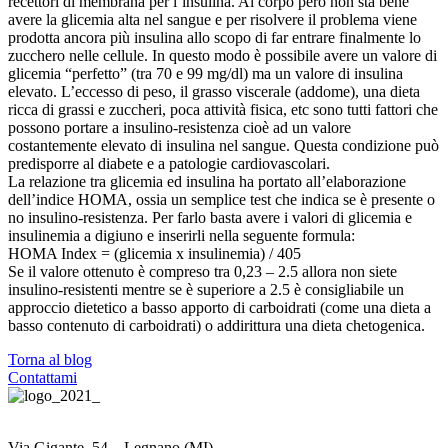
recettori di membrana per l’insulina. Al corpo però non sta be
ne
avere la glicemia alta nel sangue e per risolvere il problema viene
prodotta ancora più insulina allo scopo di far entrare finalmente lo
zucchero nelle cellule. In questo modo è possibile avere un valore di
glicemia “perfetto” (tra 70 e 99 mg/dl) ma un valore di insulina
elevato. L’eccesso di peso, il grasso viscerale (addome), una dieta
ricca di grassi e zuccheri, poca attività fisica, etc sono tutti fattori che
possono portare a insulino-resistenza cioè ad un valore
costantemente elevato di insulina nel sangue. Questa condizione può
predisporre al diabete e a patologie cardiovascolari.
La relazione tra glicemia ed insulina ha portato all’elaborazione
dell’indice HOMA, ossia un semplice test che indica se è presente o
no insulino-resistenza. Per farlo basta avere i valori di glicemia e
insulinemia a digiuno e inserirli nella seguente formula:
HOMA Index = (glicemia x insulinemia) / 405
Se il valore ottenuto è compreso tra 0,23 – 2.5 allora non siete
insulino-resistenti mentre se è superiore a 2.5 è consigliabile un
approccio dietetico a basso apporto di carboidrati (come una dieta a
basso contenuto di carboidrati) o addirittura una dieta chetogenica.
Torna al blog
Contattami
Via Gigante, 54 – Legnano (MI)