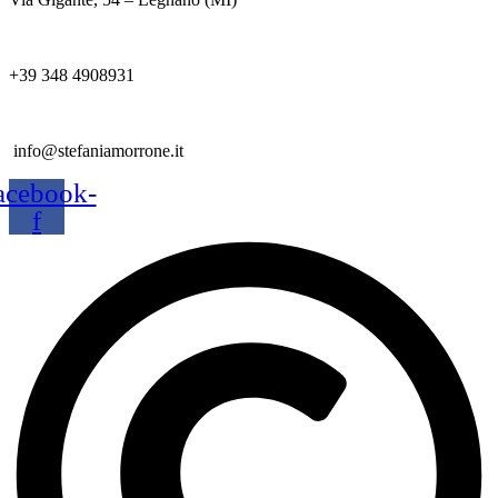
+39 348 4908931
info@stefaniamorrone.it
acebook-
f